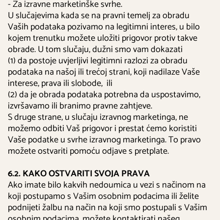
- Za izravne marketinške svrhe.
U slučajevima kada se na pravni temelj za obradu
Vaših podataka pozivamo na legitimni interes, u bilo
kojem trenutku možete uložiti prigovor protiv takve
obrade. U tom slučaju, dužni smo vam dokazati
(1) da postoje uvjerljivi legitimni razlozi za obradu
podataka na našoj ili trećoj strani, koji nadilaze Vaše
interese, prava ili slobode, ili
(2) da je obrada podataka potrebna da uspostavimo,
izvršavamo ili branimo pravne zahtjeve.
S druge strane, u slučaju izravnog marketinga, ne
možemo odbiti Vaš prigovor i prestat ćemo koristiti
Vaše podatke u svrhe izravnog marketinga. To pravo
možete ostvariti pomoću odjave s pretplate.
6.2. KAKO OSTVARITI SVOJA PRAVA
Ako imate bilo kakvih nedoumica u vezi s načinom na
koji postupamo s Vašim osobnim podacima ili želite
podnijeti žalbu na način na koji smo postupali s Vašim
osobnim podacima, možete kontaktirati našeg