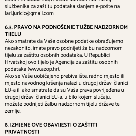
službenika za zaštitu podataka slanjem e-pošte na
lari.juricic@gmail.com
6.3. PRAVO NA PODNOŠENJE TUŽBE NADZORNOM
TIJELU
Ako smatrate da Vaše osobne podatke obrađujemo
nezakonito, imate pravo podnijeti žalbu nadzornom
tijelu za zaštitu osobnih podataka. U Republici
Hrvatskoj ovo tijelo je Agencija za zaštitu osobnih
podataka (www.azop.hr).
Ako se Vaše uobičajeno prebivalište, radno mjesto ili
mjesto navodnog kršenja nalazi u drugoj državi članici
EU-a ili ako smatrate da su Vaša prava povrijeđena u
drugoj državi članici EU-a, u bilo kojem slučaju,
možete podnijeti žalbu nadzornom tijelu države te
zemlje.
8. IZMJENE OVE OBAVIJESTI O ZAŠTITI
PRIVATNOSTI