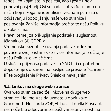
redoslijed kojim ste ih posjetili, kao i jeste li novi ili
ponovni posjetitelj. Ovi se podaci obrađuju samo na
način koji nikoga ne identificira, već nam pomažu u
održavanju i poboljšanju naše web stranice i
poslovanja. Za više informacija pročitajte našu Politiku
o kolačićima.
Pravni temelj za prikupljanje podataka: suglasnost
(članak 6.1. (A) GDPR-a.
Vremensko razdoblje čuvanja podataka: dok ne
povučete svoj pristanak - za više informacija pročitajte
našu Politiku o kolačićima.
U slučaju prijenosa podataka u SAD biti će potrebno
dopuštenje s obzirom na posljedice presude ˝Schrems
II˝ te proglašenje Privacy Shield-a nevaljanim.
3.4. Linkovi na druge web stranice
Ova web stranica sadrže linkove na druge web
stranice. Molimo Vas da uzmete u obzir kako
Giacometti-Moscarda ZOP, vl. Luca i Lorella Moscarda
ne može biti odgovoran za poštivanje privatnosti na