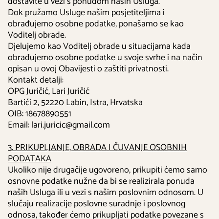
dostavite u vezi s ponudom naših Usluga.
Dok pružamo Usluge našim posjetiteljima i
obrađujemo osobne podatke, ponašamo se kao
Voditelj obrade.
Djelujemo kao Voditelj obrade u situacijama kada
obrađujemo osobne podatke u svoje svrhe i na način
opisan u ovoj Obavijesti o zaštiti privatnosti.
Kontakt detalji:
OPG Juričić, Lari Juričić
Bartići 2, 52220 Labin, Istra, Hrvatska
OIB: 18678890551
Email: lari.juricic@gmail.com
3. PRIKUPLJANJE, OBRADA I ČUVANJE OSOBNIH
PODATAKA
Ukoliko nije drugačije ugovoreno, prikupiti ćemo samo
osnovne podatke nužne da bi se realizirala ponuda
naših Usluga ili u vezi s našim poslovnim odnosom. U
slučaju realizacije poslovne suradnje i poslovnog
odnosa, također ćemo prikupljati podatke povezane s