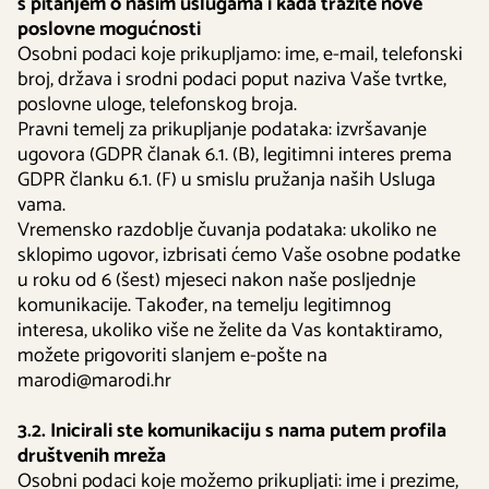
s pitanjem o našim uslugama i kada tražite nove
poslovne mogućnosti
Osobni podaci koje prikupljamo: ime, e-mail, telefonski
broj, država i srodni podaci poput naziva Vaše tvrtke,
poslovne uloge, telefonskog broja.
Pravni temelj za prikupljanje podataka: izvršavanje
ugovora (GDPR članak 6.1. (B), legitimni interes prema
GDPR članku 6.1. (F) u smislu pružanja naših Usluga
vama.
Vremensko razdoblje čuvanja podataka: ukoliko ne
sklopimo ugovor, izbrisati ćemo Vaše osobne podatke
u roku od 6 (šest) mjeseci nakon naše posljednje
komunikacije. Također, na temelju legitimnog
interesa, ukoliko više ne želite da Vas kontaktiramo,
možete prigovoriti slanjem e-pošte na
marodi@marodi.hr
3.2. Inicirali ste komunikaciju s nama putem profila
društvenih mreža
Osobni podaci koje možemo prikupljati: ime i prezime,