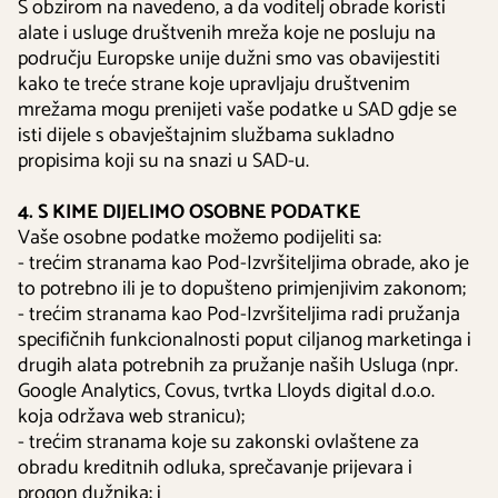
S obzirom na navedeno, a da voditelj obrade koristi
alate i usluge društvenih mreža koje ne posluju na
području Europske unije dužni smo vas obavijestiti
kako te treće strane koje upravljaju društvenim
mrežama mogu prenijeti vaše podatke u SAD gdje se
isti dijele s obavještajnim službama sukladno
propisima koji su na snazi u SAD-u.
4. S KIME DIJELIMO OSOBNE PODATKE
Vaše osobne podatke možemo podijeliti sa:
- trećim stranama kao Pod-Izvršiteljima obrade, ako je
to potrebno ili je to dopušteno primjenjivim zakonom;
- trećim stranama kao Pod-Izvršiteljima radi pružanja
specifičnih funkcionalnosti poput ciljanog marketinga i
drugih alata potrebnih za pružanje naših Usluga (npr.
Google Analytics, Covus, tvrtka Lloyds digital d.o.o.
koja održava web stranicu);
- trećim stranama koje su zakonski ovlaštene za
obradu kreditnih odluka, sprečavanje prijevara i
progon dužnika; i