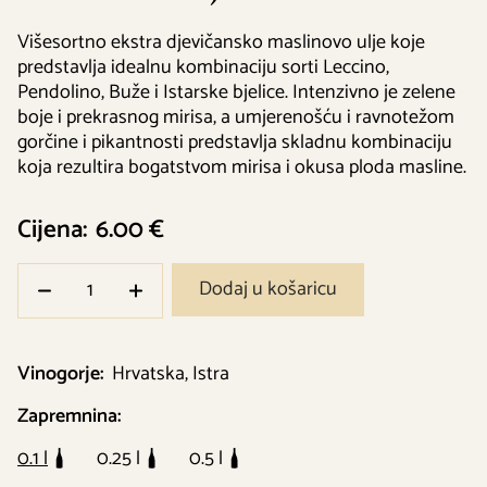
Višesortno ekstra djevičansko maslinovo ulje koje
predstavlja idealnu kombinaciju sorti Leccino,
Pendolino, Buže i Istarske bjelice. Intenzivno je zelene
boje i prekrasnog mirisa, a umjerenošću i ravnotežom
gorčine i pikantnosti predstavlja skladnu kombinaciju
koja rezultira bogatstvom mirisa i okusa ploda masline.
Cijena:
6.00 €
Dodaj u košaricu
Vinogorje:
Hrvatska, Istra
Zapremnina:
0.1 l
0.25 l
0.5 l