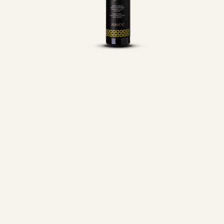
Maslinovo ulje
Limun 0.1 l