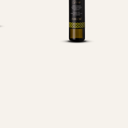
 ulje
Maslinovo ulje
0.1 l
Naranča 0.25 l