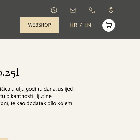
HR
/
EN
WEBSHOP
.25l
čica u ulju godinu dana, uslijed
u pikantnosti i ljutine.
som, te kao dodatak bilo kojem