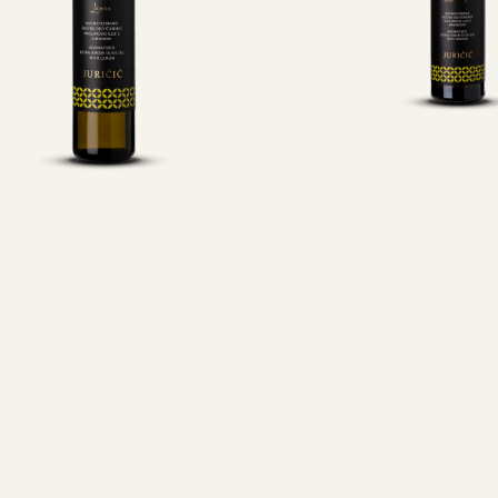
Maslinovo ulje
Maslinovo
Limun 0.25 l
Naranča 