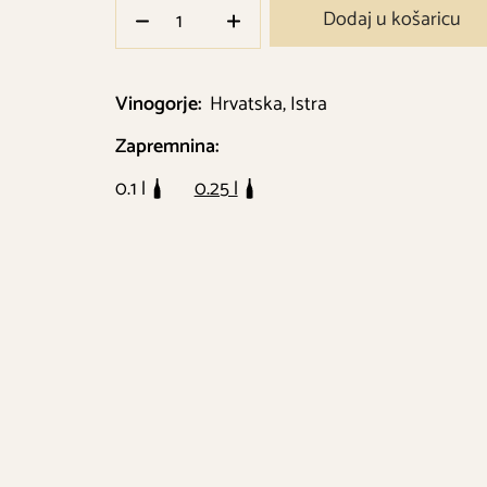
Dodaj u košaricu
Vinogorje:
Hrvatska, Istra
Zapremnina:
0.1 l
0.25 l